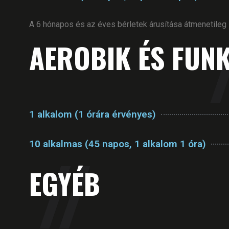
A 6 hónapos és az éves bérletek árusítása átmenetileg 
AEROBIK ÉS FUNK
1 alkalom (1 órára érvényes)
10 alkalmas (45 napos, 1 alkalom 1 óra)
EGYÉB