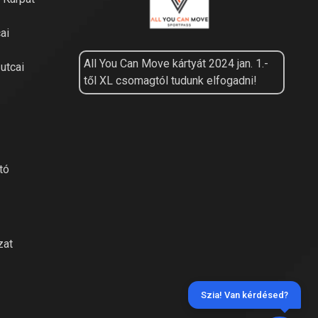
ai
All You Can Move kártyát 2024 jan. 1.-
utcai
től XL csomagtól tudunk elfogadni!
tó
zat
Szia! Van kérdésed?