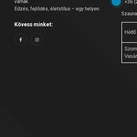
várnak.
+36 (
Edzés, fejlődés, életstílus – egy helyen.
Szauna 
Kövess minket:
Hétfő
Szom
Vasá