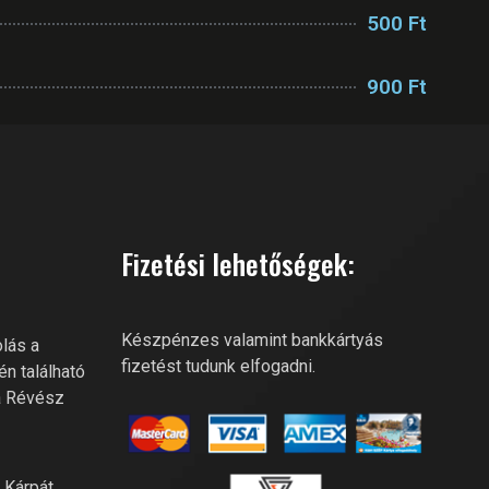
500 Ft
900 Ft
RIVER FITNESS AI
Online recepció
Fizetési lehetőségek:
Szia! Miben segíthetek? Kérdezz
bátran a River Fitness-től!
Készpénzes valamint bankkártyás
lás a
fizetést tudunk elfogadni.
én található
a Révész
a Kárpát