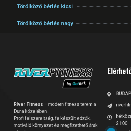
Törölköző bérlés kicsi
Törölköző bérlés nagy
Elérhet
BUDAPE
River Fitness
– modern fitness terem a
riverf
Duna közelében.
hétközn
Profi felszereltség, felkészült edzők,
21:00
motiváló környezet és megfizethető árak