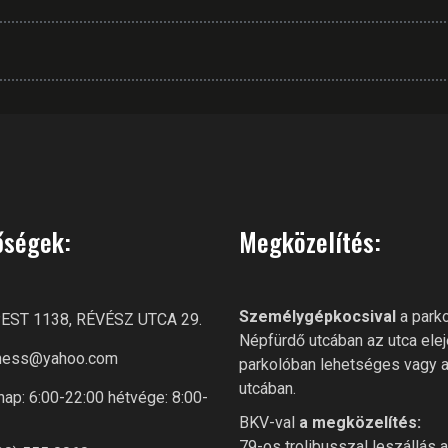
őségek:
Megközelítés:
Személygépkocsival
a parko
ST 1138, RÉVÉSZ UTCA 29.
Népfürdő utcában az utca elej
itness@yahoo.com
parkolóban lehetséges vagy 
utcában.
ap: 6:00-22:00 hétvége: 8:00-
BKV-val
a megközelítés:
79-os trolibusszal leszállás 