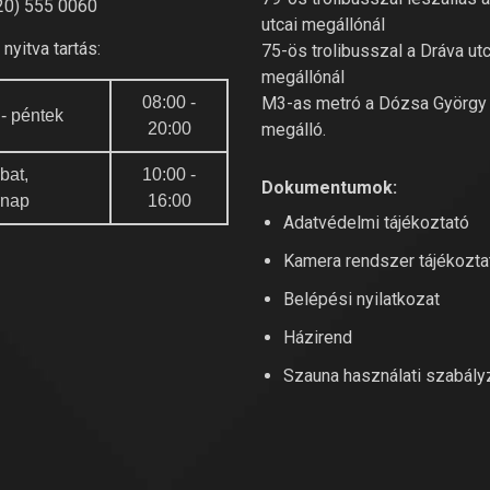
20) 555 0060
utcai megállónál
nyitva tartás:
75-ös trolibusszal a Dráva utc
megállónál
08:00 -
M3-as metró a Dózsa György 
 - péntek
20:00
megálló.
bat,
10:00 -
Dokumentumok:
rnap
16:00
Adatvédelmi tájékoztató
Kamera rendszer tájékozta
Belépési nyilatkozat
Házirend
Szauna használati szabály