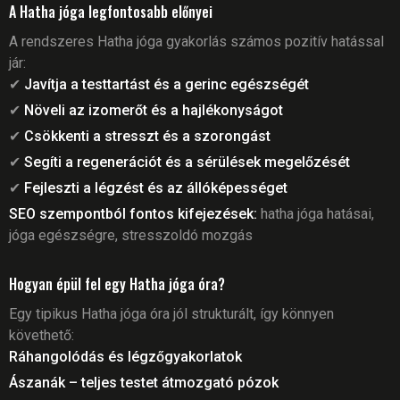
A Hatha jóga legfontosabb előnyei
A rendszeres Hatha jóga gyakorlás számos pozitív hatással
jár:
✔
Javítja a testtartást és a gerinc egészségét
✔
Növeli az izomerőt és a hajlékonyságot
✔
Csökkenti a stresszt és a szorongást
✔
Segíti a regenerációt és a sérülések megelőzését
✔
Fejleszti a légzést és az állóképességet
SEO szempontból fontos kifejezések:
hatha jóga hatásai,
jóga egészségre, stresszoldó mozgás
Hogyan épül fel egy Hatha jóga óra?
Egy tipikus Hatha jóga óra jól strukturált, így könnyen
követhető:
Ráhangolódás és légzőgyakorlatok
Ászanák – teljes testet átmozgató pózok