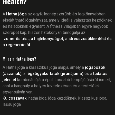
Health?
A
Hatha jóga
az egyik legnépszerűbb és legkönnyebben
elsajátítható jógairányzat, amely ideális választás kezdőknek
és haladóknak egyaránt. A fitness világában egyre nagyobb
szerepet kap, hiszen hatékonyan támogatja az
izomerősítést, a hajlékonyságot, a stresszcsökkentést és
a regenerációt
.
Mi az a Hatha jóga?
A Hatha jóga a klasszikus jóga alapja, amely a
jógapózok
(ászanák)
, a
légzőgyakorlatok (pránájáma)
és a
tudatos
jelenlét
kombinációjára épül. Lassabb tempójú óráiról ismert,
ahol a hangsúly a helyes kivitelezésen és a test–lélek
egyensúlyán van.
Kulcsszavak:
hatha jóga, jóga kezdőknek, klasszikus jóga,
lassú jóga