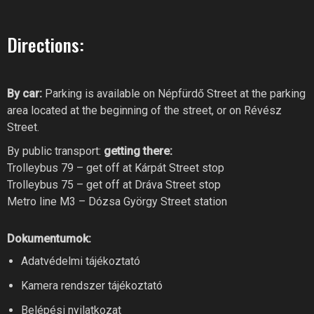
Directions:
By car:
Parking is available on Népfürdő Street at the parking
area located at the beginning of the street, or on Révész
Street.
By public transport:
getting there:
Trolleybus 79 – get off at Kárpát Street stop
Trolleybus 75 – get off at Dráva Street stop
Metro line M3 – Dózsa György Street station
Dokumentumok:
RIVER FITNESS AI
Adatvédelmi tájékoztató
Online recepció
Kamera rendszer tájékoztató
Belépési nyilatkozat