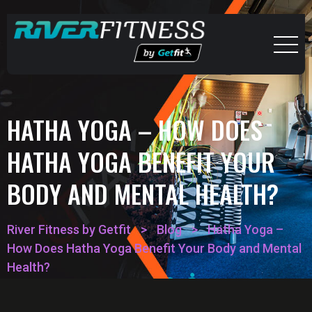
HATHA YOGA – HOW DOES
HATHA YOGA BENEFIT YOUR
BODY AND MENTAL HEALTH?
River Fitness by Getfit
>
Blog
>
Hatha Yoga –
How Does Hatha Yoga Benefit Your Body and Mental
Health?