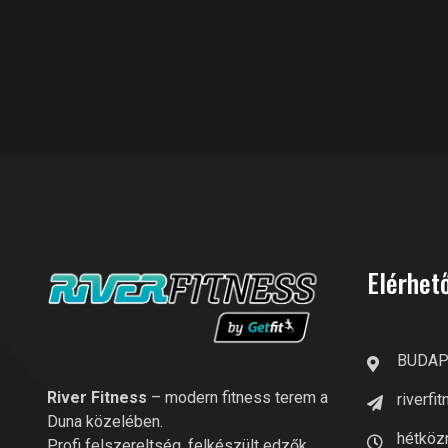
Elérhet
BUDAPE
River Fitness
– modern fitness terem a
riverf
Duna közelében.
hétközn
Profi felszereltség, felkészült edzők,