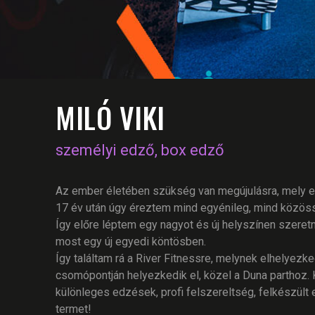
MILÓ VIKI
személyi edző, box edző
Az ember életében szükség van megújulásra, mely egy
17 év után úgy éreztem mind egyénileg, mind közös
Így előre léptem egy nagyot és új helyszínen szere
most egy új egyedi köntösben.
Így találtam rá a River Fitnessre, melynek elhelyezk
csomópontján helyezkedik el, közel a Duna parthoz. K
különleges edzések, profi felszereltség, felkészült
termet!