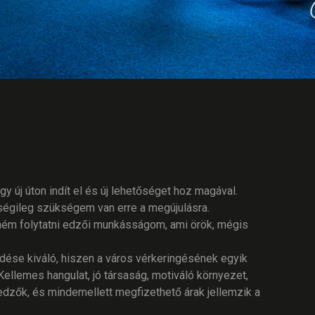
 új úton indít el és új lehetőséget hoz magával.
ségileg szükségem van erre a megújulásra.
tném folytatni edzői munkásságom, ami örök, mégis
edése kiváló, hiszen a város vérkeringésének egyik
ellemes hangulat, jó társaság, motiváló környezet,
 edzők, és mindemellett megfizethető árak jellemzik a