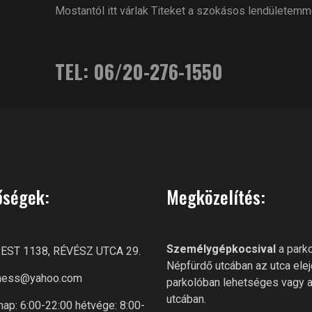
Mostantól itt várlak Titeket a szokásos lendületem
TEL: 06/20-276-1550
őségek:
Megközelítés:
Személygépkocsival
a parko
ST 1138, RÉVÉSZ UTCA 29.
Népfürdő utcában az utca elej
itness@yahoo.com
parkolóban lehetséges vagy 
utcában.
ap: 6:00-22:00 hétvége: 8:00-