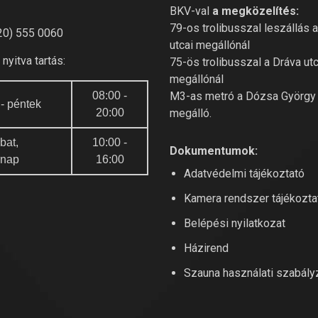
BKV-val
a megközelítés:
79-os trolibusszal leszállás 
20) 555 0060
utcai megállónál
nyitva tartás:
75-ös trolibusszal a Dráva utc
megállónál
08:00 -
M3-as metró a Dózsa György 
 - péntek
20:00
megálló.
bat,
10:00 -
Dokumentumok:
rnap
16:00
Adatvédelmi tájékoztató
Kamera rendszer tájékozta
Belépési nyilatkozat
Házirend
Szauna használati szabály