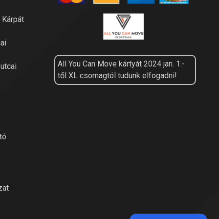
a Kárpát
ai
All You Can Move kártyát 2024 jan. 1.-
utcai
től XL csomagtól tudunk elfogadni!
tó
zat