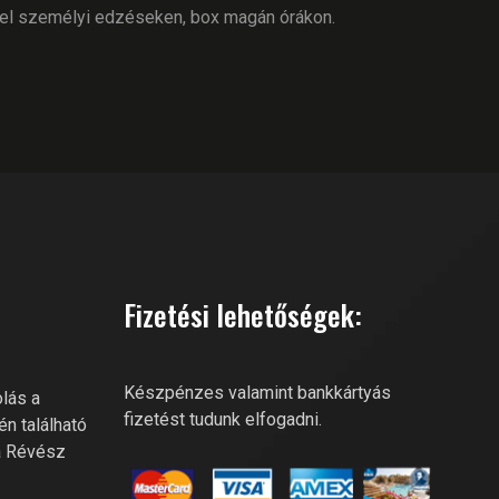
mel személyi edzéseken, box magán órákon.
RIVER FITNESS AI
Online recepció
Fizetési lehetőségek:
Szia! Miben segíthetek? Kérdezz
bátran a River Fitness-től!
Készpénzes valamint bankkártyás
lás a
fizetést tudunk elfogadni.
én található
a Révész