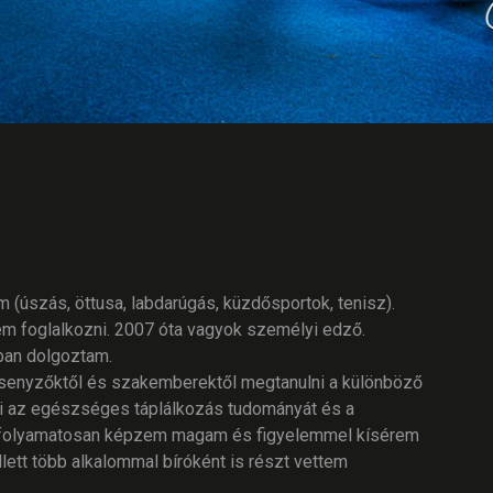
 (úszás, öttusa, labdarúgás, küzdősportok, tenisz).
m foglalkozni. 2007 óta vagyok személyi edző.
rban dolgoztam.
versenyzőktől és szakemberektől megtanulni a különböző
ani az egészséges táplálkozás tudományát és a
an folyamatosan képzem magam és figyelemmel kísérem
lett több alkalommal bíróként is részt vettem