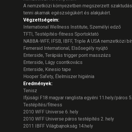
A nemzetközi környezetben megszerzett szaktudássa
tenni akarnak egészségükért és alakjukért.
Végzettségeim:
International Wellness Institute, Személyi edző
TFTI, Testépítés-fitness Sportoktató
NABBA-WFF, IFSB, IBFF, Triple A USA nemzetközi bí
Femeraid International, Elsősegély nyújtó
Enterside, Terápiás trigger pont masszázs
Enterside, Lágy csontkovács
Enterside, Kinesio tape
Hooper Safety, Élelmiszer higiénia
Eredmények:
Tenisz
Ifjúsági F18 magyar ranglista egyéni 11.hely/páros 5.
Testépítés/fitness
2010 WFF Universe 6. hely
2010 WFF Universe páros testépítés 2. hely
2011 IBFF Világbajnokság 14.hely