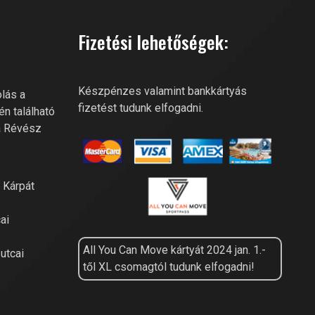
Online recepció
Fizetési lehetőségek:
Szia! Miben segíthetek? Kérdezz
bátran a River Fitness-től!
Készpénzes valamint bankkártyás
lás a
fizetést tudunk elfogadni.
én található
a Révész
a Kárpát
ai
All You Can Move kártyát 2024 jan. 1.-
utcai
től XL csomagtól tudunk elfogadni!