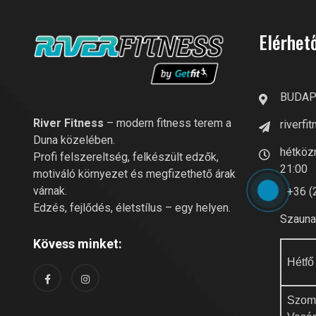
Elérhet
BUDAPE
River Fitness
– modern fitness terem a
riverf
Duna közelében.
hétközn
Profi felszereltség, felkészült edzők,
21:00
motiváló környezet és megfizethető árak
várnak.
+36 (
Edzés, fejlődés, életstílus – egy helyen.
Szauna 
Kövess minket:
Hétfő
Szom