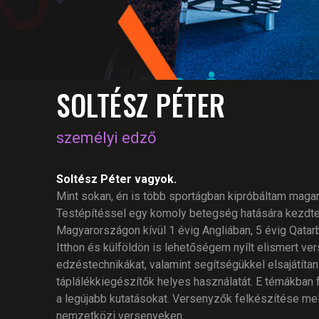
SOLTÉSZ PÉTER
személyi edző
Soltész Péter vagyok.
Mint sokan, én is több sportágban kipróbáltam magam
Testépítéssel egy komoly betegség hatására kezdte
Magyarországon kívül 1 évig Angliában, 5 évig Qata
Itthon és külföldön is lehetőségem nyílt elismert 
edzéstechnikákat, valamint segítségükkel elsajátít
táplálékkiegészítők helyes használatát. E témákb
a legújabb kutatásokat. Versenyzők felkészítése mel
nemzetközi versenyeken.