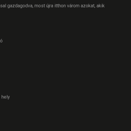
l gazdagodva, most újra itthon várom azokat, akik
ró
 hely