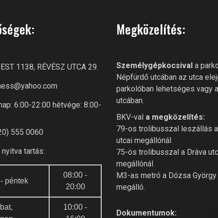
őségek:
Megközelítés:
Személygépkocsival
a parko
ST 1138, RÉVÉSZ UTCA 29.
Népfürdő utcában az utca elej
itness@yahoo.com
parkolóban lehetséges vagy 
utcában.
ap: 6:00-22:00 hétvége: 8:00-
BKV-val
a megközelítés:
79-os trolibusszal leszállás 
20) 555 0060
utcai megállónál
nyitva tartás:
75-ös trolibusszal a Dráva utc
megállónál
08:00 -
M3-as metró a Dózsa György 
 - péntek
20:00
megálló.
bat,
10:00 -
Dokumentumok: