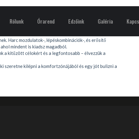
FITNESS
Rólunk
Órarend
Edzőink
Galéria
Kapcs
 & dance mix)! Lilly Torma -val.
ek. Harc mozdulatok-, lépéskombinációk-, és erősítő
 ahol mindent is kiadsz magadból.
nk a kitűzött célokért és a legfontosabb – élvezzük a
ki szeretne kilépni a komfortzónájából és egy jót bulizni a