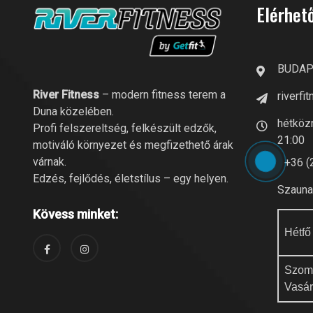
Elérhet
BUDAPE
River Fitness
– modern fitness terem a
riverf
Duna közelében.
hétközn
Profi felszereltség, felkészült edzők,
21:00
motiváló környezet és megfizethető árak
várnak.
+36 (
Edzés, fejlődés, életstílus – egy helyen.
Szauna 
Kövess minket:
Hétfő
Szom
Vasá