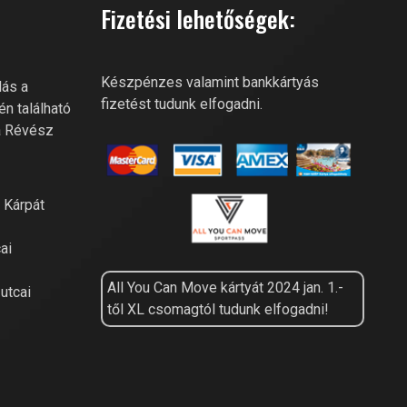
Fizetési lehetőségek:
Szia! Miben segíthetek? Kérdezz
bátran a River Fitness-től!
Készpénzes valamint bankkártyás
lás a
fizetést tudunk elfogadni.
én található
a Révész
a Kárpát
ai
All You Can Move kártyát 2024 jan. 1.-
utcai
től XL csomagtól tudunk elfogadni!