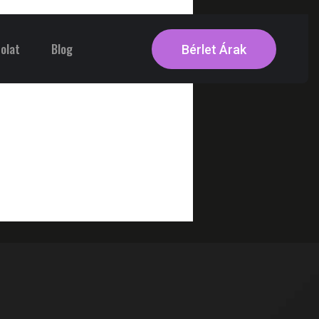
olat
Blog
Bérlet Árak
RIVER FITNESS AI
Online recepció