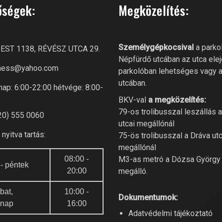
őségek:
Megközelítés:
Személygépkocsival
a parko
ST 1138, RÉVÉSZ UTCA 29.
Népfürdő utcában az utca elej
itness@yahoo.com
parkolóban lehetséges vagy 
utcában.
ap: 6:00-22:00 hétvége: 8:00-
BKV-val
a megközelítés:
79-os trolibusszal leszállás 
20) 555 0060
utcai megállónál
nyitva tartás:
75-ös trolibusszal a Dráva utc
megállónál
08:00 -
M3-as metró a Dózsa György 
 - péntek
20:00
megálló.
bat,
10:00 -
Dokumentumok:
rnap
16:00
Adatvédelmi tájékoztató