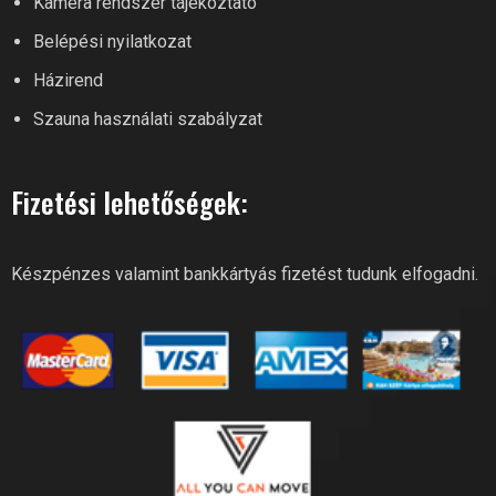
Kamera rendszer tájékoztató
Belépési nyilatkozat
Szia! Miben segíthetek? Kérdezz
Házirend
bátran a River Fitness-től!
Szauna használati szabályzat
Fizetési lehetőségek:
Készpénzes valamint bankkártyás fizetést tudunk elfogadni.