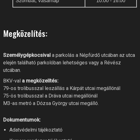
Szombat, Vasárnap
10:00 - 16:00
Megközelítés:
Személygépkocsival
a parkolás a Népfürdő utcában az utca
elején található parkolóban lehetséges vagy a Révész
utcában.
BKV-val
a megközelítés:
79-os trolibusszal leszállás a Kárpát utcai megállónál
75-ös trolibusszal a Dráva utcai megállónál
M3-as metró a Dózsa György utcai megálló.
Dokumentumok:
RIVER FITNESS AI
Adatvédelmi tájékoztató
Online recepció