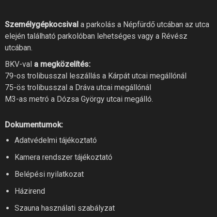
Személygépkocsival
a parkolás a Népfürdő utcában az utca
elején található parkolóban lehetséges vagy a Révész
utcában.
BKV-val
a megközelítés:
79-os trolibusszal leszállás a Kárpát utcai megállónál
75-ös trolibusszal a Dráva utcai megállónál
M3-as metró a Dózsa György utcai megálló.
Dokumentumok:
RIVER FITNESS AI
Adatvédelmi tájékoztató
Online recepció
Kamera rendszer tájékoztató
Belépési nyilatkozat
Szia! Miben segíthetek? Kérdezz
Házirend
bátran a River Fitness-től!
Szauna használati szabályzat