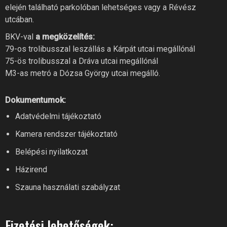
elején található parkolóban lehetséges vagy a Révész
utcában.
BKV-val
a megközelítés:
79-os trolibusszal leszállás a Kárpát utcai megállónál
75-ös trolibusszal a Dráva utcai megállónál
M3-as metró a Dózsa György utcai megálló.
Dokumentumok:
RIVER FITNESS AI
Adatvédelmi tájékoztató
Online recepció
Kamera rendszer tájékoztató
Belépési nyilatkozat
Szia! Miben segíthetek? Kérdezz
Házirend
bátran a River Fitness-től!
Szauna használati szabályzat
Fizetési lehetőségek: