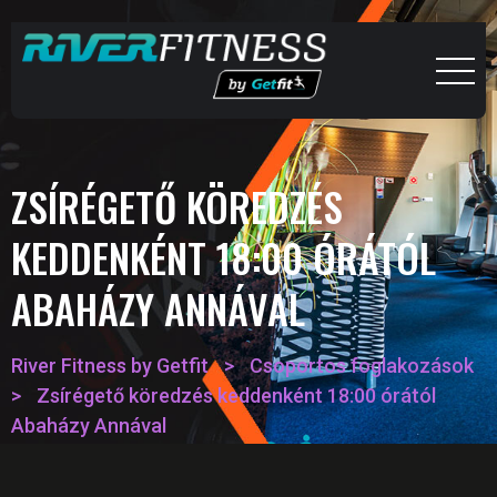
ZSÍRÉGETŐ KÖREDZÉS
KEDDENKÉNT 18:00 ÓRÁTÓL
ABAHÁZY ANNÁVAL
River Fitness by Getfit
>
Csoportos foglakozások
>
Zsírégető köredzés keddenként 18:00 órától
Abaházy Annával